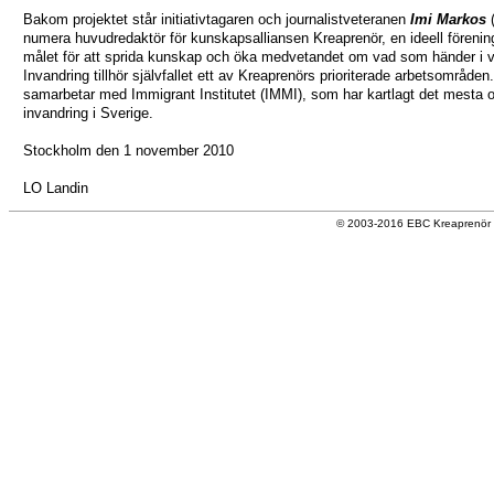
Bakom projektet står initiativtagaren och journalistveteranen
Imi Markos
(
numera huvudredaktör för kunskapsalliansen Kreaprenör, en ideell föreni
målet för att sprida kunskap och öka medvetandet om vad som händer i vå
Invandring tillhör självfallet ett av Kreaprenörs prioriterade arbetsområden.
samarbetar med Immigrant Institutet (IMMI), som har kartlagt det mesta 
invandring i Sverige.
Stockholm den 1 november 2010
LO Landin
© 2003-2016 EBC Kreaprenör