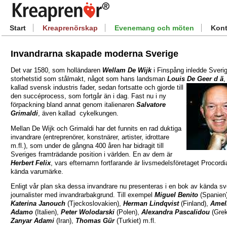
Start
Kreaprenörskap
Evenemang och möten
Kont
Invandrarna skapade moderna Sverige
Det var 1580, som holländaren
Wellam De Wijk
i Finspång inledde Sveri
storhetstid som stålmakt, något som hans landsman
Louis De Geer d ä
,
kallad svensk
industris fader, sedan fortsatte och gjorde till
den succéprocess, som fortgår än i dag. Fast nu i ny
förpackning bland annat genom italienaren
Salvatore
Grimaldi
, även kallad cykelkungen.
Mellan De Wijk och Grimaldi har det funnits en rad duktiga
invandrare (entreprenörer, konstnärer, artister, idrottare
m.fl.), som under de gångna 400 åren har bidragit till
Sveriges framträdande position i världen. En av dem är
Herbert Felix
, vars efternamn fortfarande är livsmedelsföretaget Procord
kända varumärke.
Enligt vår plan ska dessa invandrare nu presenteras i en bok av kända s
journalister med invandrarbakgrund. Till exempel
Miguel Benito
(Spanien)
Katerina Janouch
(Tjeckoslovakien),
Herman Lindqvist
(Finland),
Amel
Adamo
(Italien),
Peter Wolodarski
(Polen),
Alexandra Pascalidou
(Grek
Zanyar Adami
(Iran),
Thomas Gür
(Turkiet) m.fl.