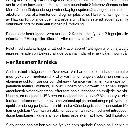
sin bil vid en hawaiisk utsiktsplats och beundrade Söderhavsöarnas soln
Men när han fördjupade sig i vetenskapliga spörsmål stängde han alltid
arbetsrummets alla fönster och drog ner jalusierna. Han ville nämligen inte
av Hawaiis förtrollande vyer i sitt arbetsrum. Han visste att söderhavsmil
synintryck förstör koncentrationen på forskning.
Frågorna är berättigade: Vem var han ? Kemist eller fysiker ? Ingenjör elle
informatör ? Biolog eller läkare ? Eller rent av estet ?
Felet med sådana frågor är att det kräver svaret "antingen eller". I själva 
representerade von Békésy alla de ovannämnda rollerna - på en hög nivå.
Renässansmänniska
Andra aktuella frågor som kräver svar: Var han en rotlös individ utan natio
med tyska som modersmål ? Eller var han en ungersk adelsman som pa
ekonomie doktorn Sándor von Békésy? Kanske var han en kunskapsno
pendlade mellan Tyskland, Turkiet, Ungern och Schweiz ? Var han ungersk
amerikansk vetenskapsman, eftersom han tillbringade en tredjedel av sitt l
Ungern, en tredjedel i USA och en tredjedel här och var? Var han tysk ell
forskare, eftersom han skrev sina vetenskapliga anteckningar på tyska o
npublicerade sig på tyska fram till andra världskrigets slut, men sedan fö
han engelskan? Var han en äkta renässansmänniska med bred intressesf
djupa kunskaper i varje sfär, som hans arbetskamrat Floyd Ratliff påstod
Själv ansåg han att han var bio-fysiker, som spelade Chopin på Lisztvis 