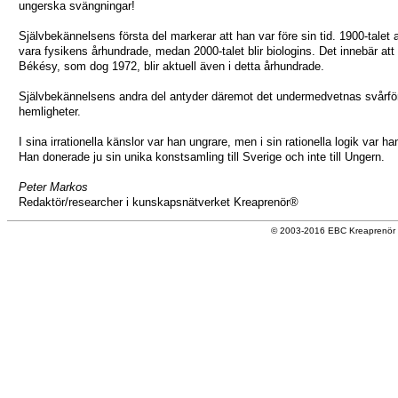
ungerska svängningar!
Självbekännelsens första del markerar att han var före sin tid. 1900-talet 
vara fysikens århundrade, medan 2000-talet blir biologins. Det innebär att
Békésy, som dog 1972, blir aktuell även i detta århundrade.
Självbekännelsens andra del antyder däremot det undermedvetnas svårför
hemligheter.
I sina irrationella känslor var han ungrare, men i sin rationella logik var h
Han donerade ju sin unika konstsamling till Sverige och inte till Ungern.
Peter Markos
Redaktör/researcher i kunskapsnätverket Kreaprenör®
© 2003-2016 EBC Kreaprenör