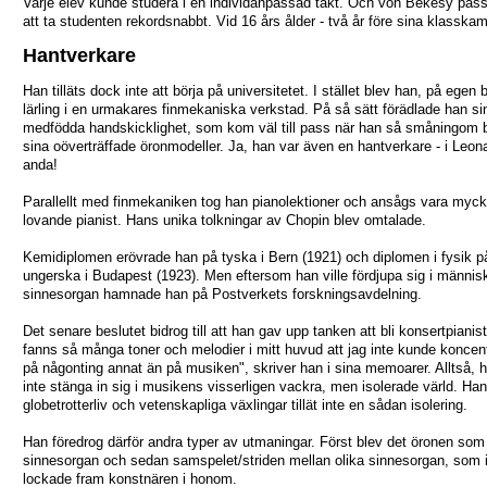
Varje elev kunde studera i en individanpassad takt. Och von Békésy pas
att ta studenten rekordsnabbt. Vid 16 års ålder - två år före sina klasskam
Hantverkare
Han tilläts dock inte att börja på universitetet. I stället blev han, på egen
lärling i en urmakares finmekaniska verkstad. På så sätt förädlade han si
medfödda handskicklighet, som kom väl till pass när han så småningom
sina oöverträffade öronmodeller. Ja, han var även en hantverkare - i Leon
anda!
Parallellt med finmekaniken tog han pianolektioner och ansågs vara myck
lovande pianist. Hans unika tolkningar av Chopin blev omtalade.
Kemidiplomen erövrade han på tyska i Bern (1921) och diplomen i fysik p
ungerska i Budapest (1923). Men eftersom han ville fördjupa sig i männi
sinnesorgan hamnade han på Postverkets forskningsavdelning.
Det senare beslutet bidrog till att han gav upp tanken att bli konsertpianist
fanns så många toner och melodier i mitt huvud att jag inte kunde koncen
på någonting annat än på musiken", skriver han i sina memoarer. Alltså, h
inte stänga in sig i musikens visserligen vackra, men isolerade värld. Ha
globetrotterliv och vetenskapliga växlingar tillät inte en sådan isolering.
Han föredrog därför andra typer av utmaningar. Först blev det öronen som
sinnesorgan och sedan samspelet/striden mellan olika sinnesorgan, som i 
lockade fram konstnären i honom.