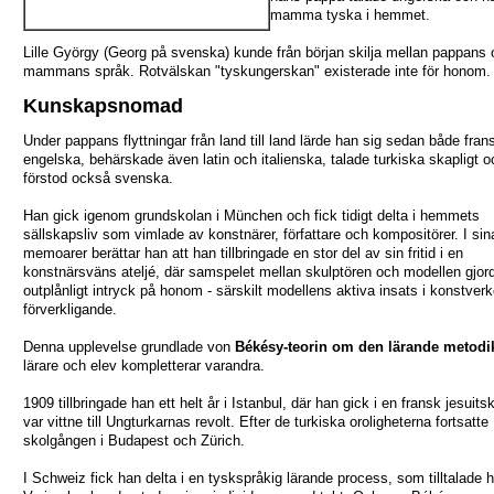
mamma tyska i hemmet.
Lille György (Georg på svenska) kunde från början skilja mellan pappans
mammans språk. Rotvälskan "tyskungerskan" existerade inte för honom.
Kunskapsnomad
Under pappans flyttningar från land till land lärde han sig sedan både fra
engelska, behärskade även latin och italienska, talade turkiska skapligt o
förstod också svenska.
Han gick igenom grundskolan i München och fick tidigt delta i hemmets
sällskapsliv som vimlade av konstnärer, författare och kompositörer. I sin
memoarer berättar han att han tillbringade en stor del av sin fritid i en
konstnärsväns ateljé, där samspelet mellan skulptören och modellen gjord
outplånligt intryck på honom - särskilt modellens aktiva insats i konstverk
förverkligande.
Denna upplevelse grundlade von
Békésy-teorin om den lärande metodi
lärare och elev kompletterar varandra.
1909 tillbringade han ett helt år i Istanbul, där han gick i en fransk jesuits
var vittne till Ungturkarnas revolt. Efter de turkiska oroligheterna fortsatte
skolgången i Budapest och Zürich.
I Schweiz fick han delta i en tyskspråkig lärande process, som tilltalade