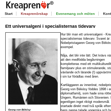
Start
Kreaprenörskap
Evenemang och möten
Kont
Ett universalgeni i specialisternas tidevarv
Hur blir man ett universalgeni - Kre
specialisternas tidevarv. Svaret är:
Nobelpristagaren Georg von Béké
exempel.
Nåja, det blir inte lätt. Det krävs n
att den medfödda begåvningen
kompletteras med ett multikulturell
familjearv plus en stimulerande, st
växlande och lärande (!) uppväxtm
i sin tur förädlas med åren.
Kartläggaren av innerörat, nobelpri
Georg von Békésy föddes 1898 i e
diplomatfamilj, som hade sina rötter
Ungern, Rumänien och Slovenien.
egentligen inget riktigt modersmål.
startade direkt med två språk efte
hans pappa talade ungerska och h
Georg von Békésy