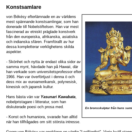
Konstsamlare
von Békésy efterlämnade en av världens
mest spännande konstsamlingar, som han
donerade till Nobelstiftelsen. Han var mest
fascinerad av etniskt präglade konstverk
från den europeiska, afrikanska, asiatiska
och indianska sfären. Framförallt av hur
dessa kompletterar verklighetens skilda
aspekter.
- Skönhet och nytta är endast olika sidor av
samma mynt, hävdade han på Hawaii, där
han verkade som universitetsprofessor efter
1966. Han var överförtjust i denna ö och
dess mix av euroamerikansk, polynesisk,
kinesisk och japansk kultur.
Hans bästa vän var
Yasunari Kawabata
,
nobelpristagare i litteratur, som han
diskuterade poesi och prosa med.
En bronsskulptur från hans saml
- Konst och humaniora, svarade han alltid
när han tillfrågades om sitt största intresse.
Georg von Békésy var onekligen en värdig "LeoNardist". Varje kväll stan