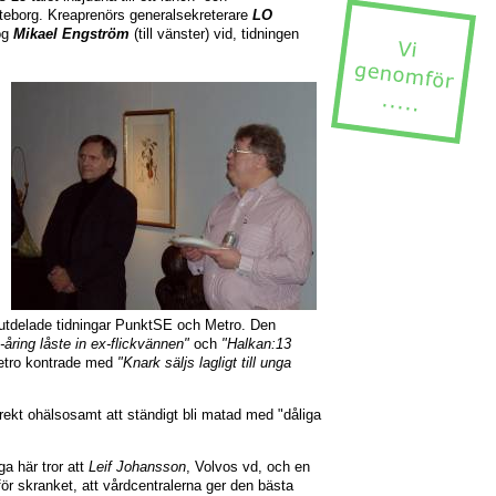
teborg. Kreaprenörs generalsekreterare
LO
og
Mikael Engström
(till vänster) vid, tidningen
sutdelade tidningar PunktSE och Metro. Den
-åring låste in ex-flickvännen"
och
"Halkan:13
etro kontrade med
"Knark säljs lagligt till unga
direkt ohälsosamt att ständigt bli matad med "dåliga
ga här tror att
Leif Johansson
, Volvos vd, och en
ör skranket, att vårdcentralerna ger den bästa