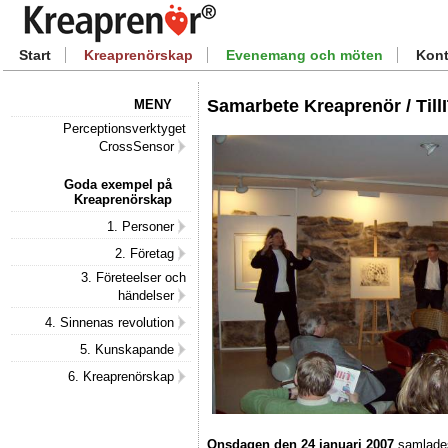
Start
Kreaprenörskap
Evenemang och möten
Kont
Samarbete Kreaprenör / Till
MENY
Perceptionsverktyget
CrossSensor
Goda exempel på
Kreaprenörskap
1. Personer
2. Företag
3. Företeelser och
händelser
4. Sinnenas revolution
5. Kunskapande
6. Kreaprenörskap
Onsdagen den 24 januari 2007
samlades 