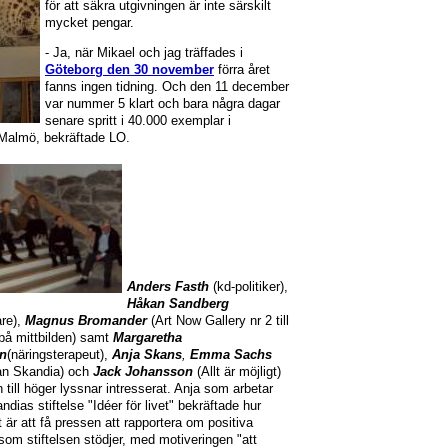
för att säkra utgivningen är inte särskilt
mycket pengar.
- Ja, när Mikael och jag träffades i
Göteborg den 30 november
förra året
fanns ingen tidning. Och den 11 december
var nummer 5 klart och bara några dagar
senare spritt i 40.000 exemplar i
 Malmö, bekräftade LO.
Anders Fasth
(kd-politiker),
Håkan Sandberg
are),
Magnus Bromander
(Art Now Gallery nr 2 till
på mittbilden) samt
Margaretha
n
(näringsterapeut),
Anja Skans
,
Emma Sachs
rån Skandia) och
Jack Johansson
(Allt är möjligt)
n till höger lyssnar intresserat. Anja som arbetar
dias stiftelse "Idéer för livet" bekräftade hur
t är att få pressen att rapportera om positiva
 som stiftelsen stödjer, med motiveringen "att