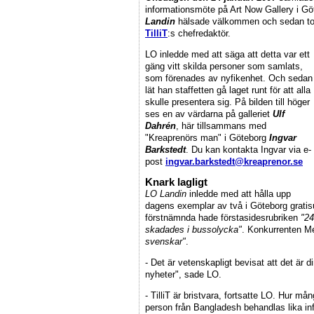
informationsmöte på Art Now Gallery i Gö
Landin
hälsade välkommen och sedan t
TilliT
:s chefredaktör.
LO inledde med att säga att detta var ett
gäng vitt skilda personer som samlats,
som förenades av nyfikenhet. Och sedan
lät han staffetten gå laget runt för att alla
skulle presentera sig. På bilden till höger
ses en av värdarna på galleriet
Ulf
Dahrén
, här tillsammans med
"Kreaprenörs man" i Göteborg
Ingvar
Barkstedt
. Du kan kontakta Ingvar via e-
post
ingvar.barkstedt@kreaprenor.se
Knark lagligt
LO Landin
inledde med att hålla upp
dagens exemplar av två i Göteborg grati
förstnämnda hade förstasidesrubriken
"24
skadades i bussolycka"
. Konkurrenten M
svenskar"
.
- Det är vetenskapligt bevisat att det är 
nyheter", sade LO.
- TilliT är bristvara, fortsatte LO. Hur mån
person från Bangladesh behandlas lika inf