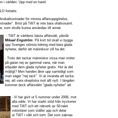
gen i världen. Upp med en hand.
O fortatte.
a advokatkostnader för minsta affärsuppgörelse,
stnader". Brist på TilliT är inte bara ohälsosamt.
r, som skulle kunna användas till annat.
- TilliT är världens bästa affärsidé, påstår
Mikael Engström
. På kort tid skall vi bygga
upp Sveriges största tidning med bara glada
nyheter, därför att männiksor vill ha det.
- Trots det tackar människor vissa man möter
på gatan nej av gammal vana, när man
erbjuder dem glada nyheter gratis. Hur är det
möjligt? Men handen åker upp samtidigt som
man säger "nej tack". Vi är invanda att tacka
nej, att vara skeptiska mot allt nytt. I längden
kommer dock affärsidén "glada nyheter" att
- Vi har givit ut 5 nummer under 2006, mot
alla odds. Vi har starkt stöd från tryckerier
med TilliT och ett nätverk av 50-talet
volontärer som ställer upp och delar
ut TilliT i vått och torrt. Det som saknas