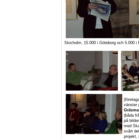
Stocholm, 15.000 i Göteborg och 5.000 i
(företag
vänster 
Gräsma
(båda f
på bilde
med Skan
svårt de
projekt,