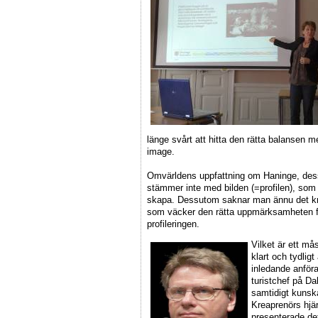
länge svårt att hitta den rätta balansen me
image.
Omvärldens uppfattning om Haninge, des
stämmer inte med bilden (=profilen), som 
skapa. Dessutom saknar man ännu det kre
som väcker den rätta uppmärksamheten fö
profileringen.
Vilket är ett må
klart och tydlig
inledande anför
turistchef på Da
samtidigt kunsk
Kreaprenörs hjä
presenterade de