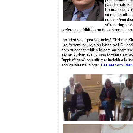
paradigmets kän
En irrationell v
sinnen än efter 
nutidsmänniskan 
söker i dag febril
preferenser. Alltifrån mode och mat till andl
Inbjuden som gäst var också
Christer K
Utö församling. Kyrkan lyftes av LO Land
som successivt blir viktigare än begreppe
ser att kyrkan skall kunna fortsätta att lev
"uppkäftigare" och allt mer individuella in
andliga föreställningar.
Läs mer om "den