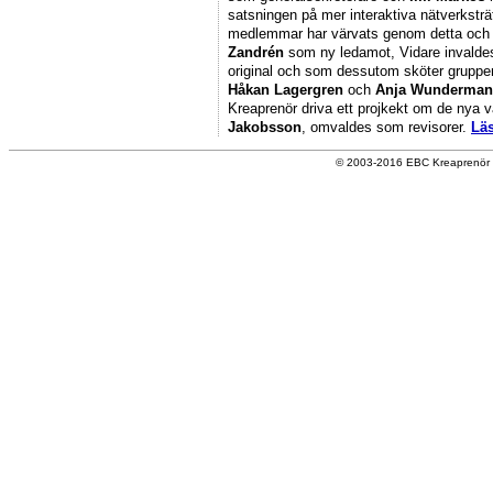
satsningen på mer interaktiva nätverksträf
medlemmar har värvats genom detta och f
Zandrén
som ny ledamot, Vidare invald
original och som dessutom sköter gruppen
Håkan Lagergren
och
Anja Wunderman
Kreaprenör driva ett projkekt om de nya 
Jakobsson
, omvaldes som revisorer.
Läs
© 2003-2016 EBC Kreaprenör