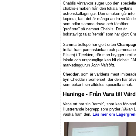
Chablis vinrankor suger upp den speciella
chablis-smaken från den lokala myllans
ostronskallagringar. Den smaken går inte 
kopiera, fast det är många andra vinlände
som odlar samma druva och försöker
”profitera” på namnet Chablis. Det är
bokstavligt talat ”terroir” som har gjort Cha
Samma trollspö har gjort orten
Champag
trollat fram parmaskinkan och parmesanos
Pilsen) i Tjeckien, där man brygger urpils
lokala och ursprungliga kan bli globalt. ”
marketinggurun
John Naisbitt
.
Cheddar
, som är världens mest imiterad
byn Cheddar i Somerset, där den har tillv
som bekant sin alldeles speciella smak.
Haninge - Från Vara till Vär
Varje ort har sin ”terroir”, som kan förvand
illustrerande begrepp som pryder
Håkan L
vaska fram den.
Läs mer om Lagergrens