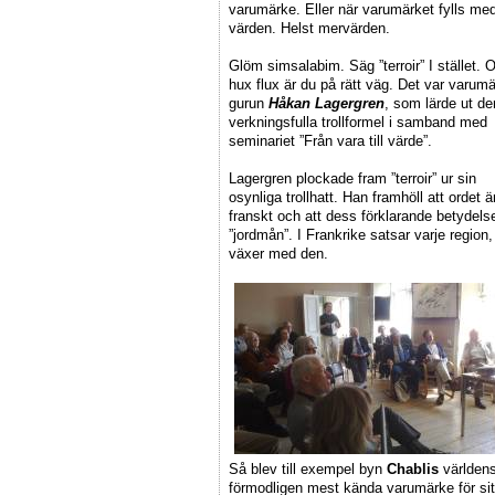
varumärke. Eller när varumärket fylls me
värden. Helst mervärden.
Glöm simsalabim. Säg ”terroir” I stället. 
hux flux är du på rätt väg. Det var varum
gurun
Håkan Lagergren
, som lärde ut d
verkningsfulla trollformel i samband med
seminariet ”Från vara till värde”.
Lagergren plockade fram ”terroir” ur sin
osynliga trollhatt. Han framhöll att ordet ä
franskt och att dess förklarande betydels
”jordmån”. I Frankrike satsar varje regio
växer med den.
Så blev till exempel byn
Chablis
världen
förmodligen mest kända varumärke för sitt