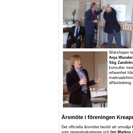
Wokshopen le
Anja Wunde
Stig Zandrén
konsulter
med
erfarenhet frå
marknadsföri
affärsledning.
Årsmöte i föreningen Kreap
Det officiella årsmötet beslöt att omvälja
som generalsekreterare och
Imi Markos
i