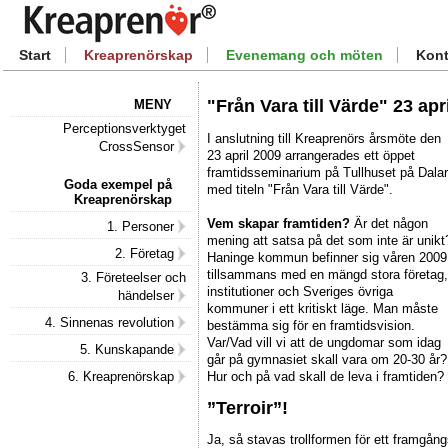
Start
Kreaprenörskap
Evenemang och möten
Kont
"Från Vara till Värde" 23 apr
MENY
Perceptionsverktyget
I anslutning till Kreaprenörs årsmöte den
CrossSensor
23 april 2009 arrangerades ett öppet
framtidsseminarium på Tullhuset på Dala
Goda exempel på
med titeln "Från Vara till Värde".
Kreaprenörskap
Vem skapar framtiden?
Är det någon
1. Personer
mening att satsa på det som inte är unikt
2. Företag
Haninge kommun befinner sig våren 2009
tillsammans med en mängd stora företag,
3. Företeelser och
institutioner och Sveriges övriga
händelser
kommuner i ett kritiskt läge. Man måste
4. Sinnenas revolution
bestämma sig för en framtidsvision.
Var/Vad vill vi att de ungdomar som idag
5. Kunskapande
går på gymnasiet skall vara om 20-30 år?
Hur och på vad skall de leva i framtiden?
6. Kreaprenörskap
”Terroir”!
Ja, så stavas trollformen för ett framgång