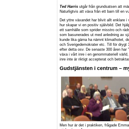
Ted Harris
utgår från grundsatsen att mä
Naturligtvis att växa från ett barn till en 
Det yttre växandet har blivit allt enklare i
hur skapar vi en positiv självbild. Det hjäl
ett samhälle som sprider misstro och räds
som basunerades ut med anledning av sj
kunde lika gärna ha nämnt klimathotet, d
och Sverigedemokrater etc. Till för drygt 
efter detta osv. De senaste 300 åren har ”de
växa i vårt inre i en genommateriell värld
inre inte är riktigt accepterat och betrakt
Gudstjänsten i centrum – my
Men hur är det i praktiken, frågade Emma,