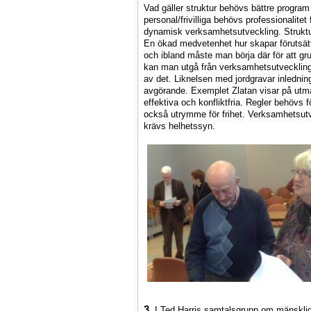
Vad gäller struktur behövs bättre program
personal/frivilliga behövs professionalitet
dynamisk verksamhetsutveckling. Struktu
En ökad medvetenhet hur skapar förutsätt
och ibland måste man börja där för att g
kan man utgå från verksamhetsutveckling
av det. Liknelsen med jordgravar inlednings
avgörande. Exemplet Zlatan visar på utma
effektiva och konfliktfria. Regler behövs f
också utrymme för frihet. Verksamhetsutv
krävs helhetssyn.
3.
I Ted Harris samtalsgrupp om mänsklig 