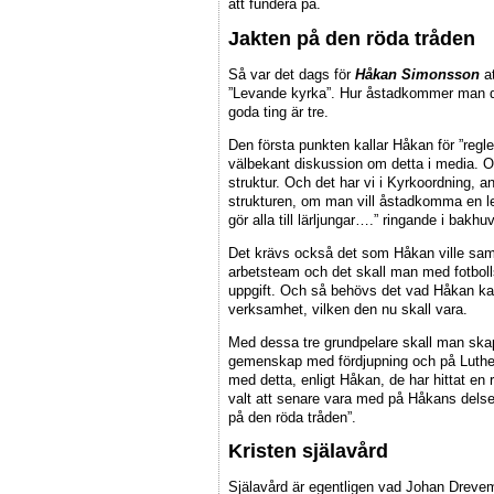
att fundera på.
Jakten på den röda tråden
Så var det dags för
Håkan Simonsson
at
”Levande kyrka”. Hur åstadkommer man de
goda ting är tre.
Den första punkten kallar Håkan för ”regle
välbekant diskussion om detta i media. O
struktur. Och det har vi i Kyrkoordning, 
strukturen, om man vill åstadkomma en l
gör alla till lärljungar….” ringande i bakhu
Det krävs också det som Håkan ville sam
arbetsteam och det skall man med fotboll
uppgift. Och så behövs det vad Håkan ka
verksamhet, vilken den nu skall vara.
Med dessa tre grundpelare skall man skap
gemenskap med fördjupning och på Luthe
med detta, enligt Håkan, de har hittat e
valt att senare vara med på Håkans dels
på den röda tråden”.
Kristen själavård
Själavård är egentligen vad Johan Dreve