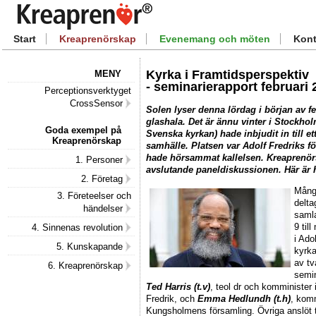
Start
Kreaprenörskap
Evenemang och möten
Kont
Kyrka i Framtidsperspektiv
MENY
- seminarierapport februari 
Perceptionsverktyget
CrossSensor
Solen lyser denna lördag i början av fe
glashala. Det är ännu vinter i Stockho
Goda exempel på
Svenska kyrkan) hade inbjudit in till e
Kreaprenörskap
samhälle. Platsen var Adolf Fredriks fö
hade hörsammat kallelsen. Kreaprenör
1. Personer
avslutande paneldiskussionen. Här är 
2. Företag
Mång
3. Företeelser och
delta
händelser
saml
9 til
4. Sinnenas revolution
i Ado
5. Kunskapande
kyrk
av t
6. Kreaprenörskap
semin
Ted Harris (t.v)
, teol dr och komminister 
Fredrik, och
Emma Hedlundh (t.h)
, komm
Kungsholmens församling. Övriga anslöt ti