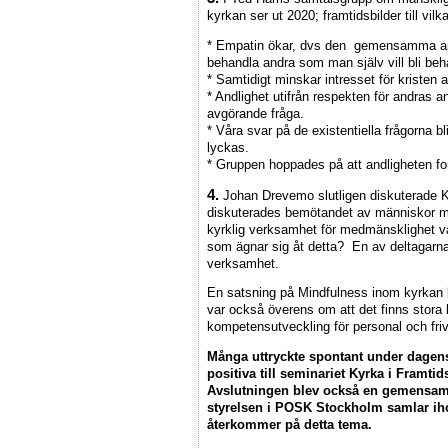
kyrkan ser ut 2020; framtidsbilder till vilk
* Empatin ökar, dvs den gemensamma andl
behandla andra som man själv vill bli beh
* Samtidigt minskar intresset för kristen a
* Andlighet utifrån respekten för andras an
avgörande fråga.
* Våra svar på de existentiella frågorna 
lyckas.
* Gruppen hoppades på att andligheten for
4.
Johan Drevemo slutligen diskuterade K
diskuterades bemötandet av människor m
kyrklig verksamhet för medmänsklighet va
som ägnar sig åt detta? En av deltagarna
verksamhet.
En satsning på Mindfulness inom kyrkan ka
var också överens om att det finns stora b
kompetensutveckling för personal och frivi
Många uttryckte spontant under dagens
positiva till seminariet Kyrka i Framtid
Avslutningen blev också en gemensam
styrelsen i POSK Stockholm samlar iho
återkommer på detta tema.