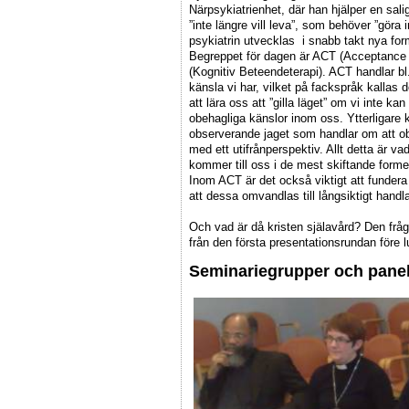
Närpsykiatrienhet, där han hjälper en sal
”inte längre vill leva”, som behöver ”göra
psykiatrin utvecklas i snabb takt nya for
Begreppet för dagen är ACT (Acceptanc
(Kognitiv Beteendeterapi). ACT handlar bl.
känsla vi har, vilket på fackspråk kallas
att lära oss att ”gilla läget” om vi inte ka
obehagliga känslor inom oss. Ytterligare
observerande jaget som handlar om att obs
med ett utifrånperspektiv. Allt detta är 
kommer till oss i de mest skiftande former 
Inom ACT är det också viktigt att fundera 
att dessa omvandlas till långsiktigt hand
Och vad är då kristen själavård? Den frå
från den första presentationsrundan före 
Seminariegrupper och pane