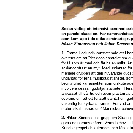
Sedan vidtog ett intensivt seminariea
en paneldiskussion. Här sammanfattas h
som kom upp i de olika seminariegrupp
Håkan Simonsson
och
Johan Drevemo
1.
Emma Hedlundh konstaterade att i henn
överens om att ”det goda samtalet om gud
för få som är med och får ha en åsikt. At
är därför oftast en myt. Med undantag fö
menade gruppen att den nuvarande gudstj
undantag för rena musikgudstjänster, som n
begriplighet var aspekter som diskuterade
involvera dessa i gudstjänstarbetet. Flera 
anpassat till vår tid och även prästernas 
överens om att ett fortsatt samtal om gud
väsentlig för kyrkans framtid. För vad är 
möten skall räknas dit? Människor behöver
2.
Håkan Simonssons grupp om Strategi f
göras de närmaste åren. Vems behov – tillh
Kundbegreppet diskuterades och förkast