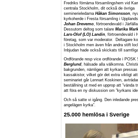
Fredriks förnäma församlingshem vid Ka
centrala Stockholm, dit också de övriga
seminerieledarna
Håkan Simonsson
, n
kyrkoherde i Fresta församling i Uppland
Johan Drevemo
, förtroendevald i Järfäl
Dessutom deltog som talare
Marika Mark
Lars-Olof (LO) Landin
, förtroendevald i
företag, som var moderator. Deltagare ko
i Stockholm men även från andra stift lo
Inbjudan hade också skickats till samtlig
Ordförande resp vice ordförande i POSK
Berglund
, hälsade alla välkomna. Christi
bakgrunden, nämligen att kyrkan pressa
kassakistor, vilket gör det extra viktigt a
seminariet går Lennart Koskinen, avträda
beställning ut med en upprop att ”vända 
att föra en ny diskussion om ”kyrkans ide
Och så satte vi igång. Den inledande pre
angelägen kyrka”.
25.000 hemlösa i Sverige