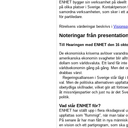
ENHET bygger sin verksamhet på ideellt a
på olika platser i Sverige. Kontaktperson 
samordna verksamheten, som sker i ett ant
för partiledare.
Rörelsens värderingar beskrivs i
Visions
Noteringar från presentatio
Till Hearingen med ENHET den 16 oktob
De ekonomiska kriserna avlöser varandra.
amerikanska ekonomin svagheter blir allt
dollarn som världsvaluta. Ett land får inte
världsekonomin gång på gång. Men det orä
drabbas värst.
Regeringsalliansen i Sverige står lågt i k
val. Men de politiska alternativen uppfatt
obetydliga skillnader, vilket gör att förtro
åt missnöjespartier och just nu är det Sv
politik.
Vad står ENHET för?
ENHET har ställt upp i flera riksdagsval 
uppfattas som ”flummigt”, när man talar 
På senare år har man fått in nya människo
en vision och ett partiprogram, som ska gör