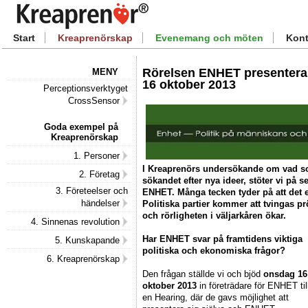
Start
Kreaprenörskap
Evenemang och möten
Kont
Rörelsen ENHET presenterar
MENY
16 oktober 2013
Perceptionsverktyget
CrossSensor
Goda exempel på
Kreaprenörskap
1. Personer
I Kreaprenörs undersökande om vad som
2. Företag
sökandet efter nya ideer, stöter vi på 
3. Företeelser och
ENHET. Många tecken tyder på att det e
händelser
Politiska partier kommer att tvingas pr
och rörligheten i väljarkåren ökar.
4. Sinnenas revolution
Har ENHET svar på framtidens viktiga
5. Kunskapande
politiska och ekonomiska frågor?
6. Kreaprenörskap
Den frågan ställde vi och bjöd
onsdag 16
oktober 2013
in företrädare för ENHET til
en Hearing, där de gavs möjlighet att