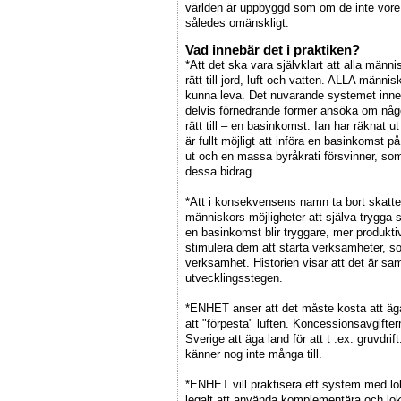
världen är uppbyggd som om de inte vore d
således omänskligt.
Vad innebär det i praktiken?
*Att det ska vara självklart att alla mä
rätt till jord, luft och vatten. ALLA männis
kunna leva. Det nuvarande systemet inneb
delvis förnedrande former ansöka om någo
rätt till – en basinkomst. Ian har räknat
är fullt möjligt att införa en basinkomst 
ut och en massa byråkrati försvinner, som
dessa bidrag.
*Att i konsekvensens namn ta bort skatter
människors möjligheter att själva trygga
en basinkomst blir tryggare, mer produkti
stimulera dem att starta verksamheter, 
verksamhet. Historien visar att det är sam
utvecklingsstegen.
*ENHET anser att det måste kosta att 
att "förpesta" luften. Koncessionsavgiftern
Sverige att äga land för att t .ex. gruvdr
känner nog inte många till.
*ENHET vill praktisera ett system med loka
legalt att använda komplementära och loka