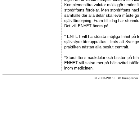
Komplementära valutor möjliggör smådrif
stordriftens fördelar. Men stordriftens nack
samhälle där alla delar ska leva måste gör
självförsörjning. Fram till idag har stor
Det vill ENHET ändra på.
* ENHET vill ha största möjliga frihet på 
självstyre återupprättas. Trots att Sverige
praktiken nästan alla beslut centralt.
*Stordriftens nackdelar och bristen på fr
ENHET vill satsa mer på hälsovård istället
inom medicinen.
© 2003-2016 EBC Kreaprenör