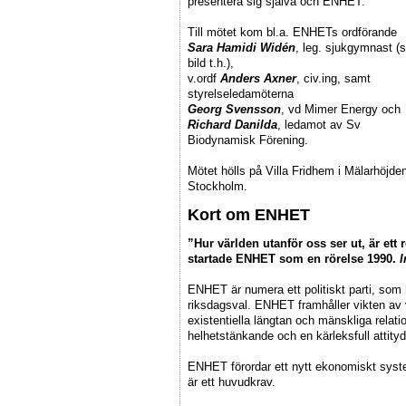
presentera sig själva och ENHET.
Till mötet kom bl.a. ENHETs ordförande
Sara Hamidi Widén
, leg. sjukgymnast (
bild t.h.),
v.ordf
Anders Axner
, civ.ing, samt
styrelseledamöterna
Georg Svensson
, vd Mimer Energy och
Richard Danilda
, ledamot av Sv
Biodynamisk Förening.
Mötet hölls på Villa Fridhem i Mälarhöjde
Stockholm.
Kort om ENHET
”Hur världen utanför oss ser ut, är ett 
startade ENHET som en rörelse 1990.
I
ENHET är numera ett politiskt parti, som ha
riksdagsval. ENHET framhåller vikten av 
existentiella längtan och mänskliga relati
helhetstänkande och en kärleksfull attity
ENHET förordar ett nytt ekonomiskt syste
är ett huvudkrav.