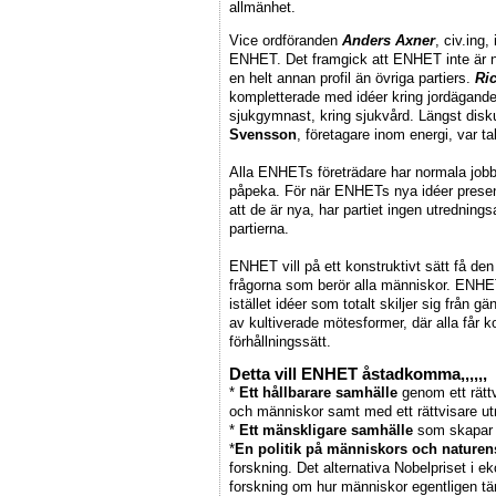
allmänhet.
Vice ordföranden
Anders Axner
, civ.ing
ENHET. Det framgick att ENHET inte är n
en helt annan profil än övriga partiers.
Ri
kompletterade med idéer kring jordägand
sjukgymnast, kring sjukvård. Längst disk
Svensson
, företagare inom energi, var t
Alla ENHETs företrädare har normala jobb oc
påpeka. För när ENHETs nya idéer presente
att de är nya, har partiet ingen utredning
partierna.
ENHET vill på ett konstruktivt sätt få den
frågorna som berör alla människor. ENHET 
istället idéer som totalt skiljer sig frå
av kultiverade mötesformer, där alla får k
förhållningssätt.
Detta vill ENHET åstadkomma,,,,,,
*
Ett hållbarare samhälle
genom ett rätt
och människor samt med ett rättvisare u
*
Ett mänskligare samhälle
som skapar fö
*
En politik på människors och naturens
forskning. Det alternativa Nobelpriset i e
forskning om hur människor egentligen tä