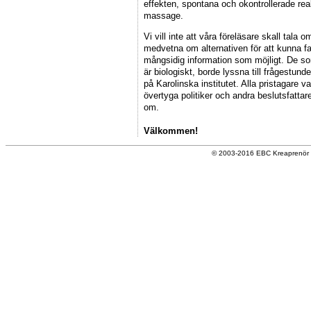
effekten, spontana och okontrollerade reakt
massage.
Vi vill inte att våra föreläsare skall tala 
medvetna om alternativen för att kunna f
mångsidig information som möjligt. De so
är biologiskt, borde lyssna till frågestu
på Karolinska institutet. Alla pristagare v
övertyga politiker och andra beslutsfattare
om.
Välkommen!
© 2003-2016 EBC Kreaprenör