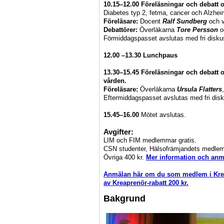
10.15–12.00
Föreläsningar och debatt 
Diabetes typ 2, fetma, cancer och Alzhei
Föreläsare:
Docent
Ralf Sundberg
och v
Debattörer:
Överläkarna
Tore Persson
o
Förmiddagspasset avslutas med fri diskus
12.00 –13.30 Lunchpaus
13.30–15.45
Föreläsningar och debatt o
vården.
Föreläsare:
Överläkarna
Ursula Flatters
Eftermiddagspasset avslutas med fri disk
15.45–16.00
Mötet avslutas.
Avgifter:
LIM och FIM medlemmar gratis.
CSN studenter, Hälsofrämjandets medlem
Övriga 400 kr.
Mer information och anm
Anmälan här om du som medlem i Krea
av Kreaprenör-rabatt 200 kr.
Bakgrund