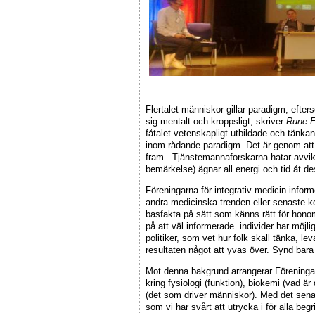
Flertalet människor gillar paradigm, efter
sig mentalt och kroppsligt, skriver
Rune E
fåtalet vetenskapligt utbildade och tänkan
inom rådande paradigm. Det är genom at
fram. Tjänstemannaforskarna hatar avvik
bemärkelse) ägnar all energi och tid åt d
Föreningarna för integrativ medicin inform
andra medicinska trenden eller senaste ko
basfakta på sätt som känns rätt för honom
på att väl informerade individer har möjlig
politiker, som vet hur folk skall tänka, le
resultaten något att yvas över. Synd bara a
Mot denna bakgrund arrangerar Föreningar
kring fysiologi (funktion), biokemi (vad ä
(det som driver människor). Med det sena
som vi har svårt att utrycka i för alla beg