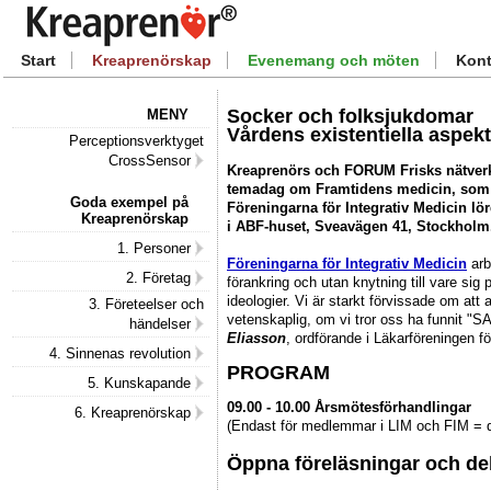
Start
Kreaprenörskap
Evenemang och möten
Kont
Socker och folksjukdomar
MENY
Vårdens existentiella aspekt
Perceptionsverktyget
CrossSensor
Kreaprenörs och FORUM Frisks nätverk
temadag om Framtidens medicin, som 
Goda exempel på
Föreningarna för Integrativ Medicin lö
Kreaprenörskap
i ABF-huset, Sveavägen 41, Stockholm
1. Personer
Föreningarna för Integrativ Medicin
arb
2. Företag
förankring och utan knytning till vare sig par
ideologier. Vi är starkt förvissade om att 
3. Företeelser och
vetenskaplig, om vi tror oss ha funnit 
händelser
Eliasson
, ordförande i Läkarföreningen fö
4. Sinnenas revolution
PROGRAM
5. Kunskapande
09.00 - 10.00 Årsmötesförhandlingar
6. Kreaprenörskap
(Endast för medlemmar i LIM och FIM = de
Öppna föreläsningar och de