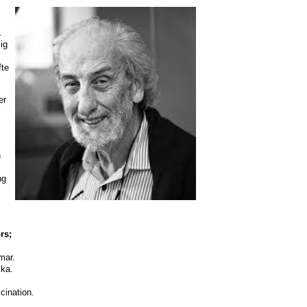
.
ig
fte
er
h
ng
rs;
mar.
ika.
cination.