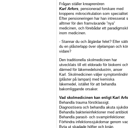
Frågan ställer kreaprenören
Karl Arfors
, pensionerad forskare med
kroppens mikrocirkulation som specialitet
Efter pensioneringen har han intresserat s
alltmer för den framväxande ”nya”
medicinen, och förebådar ett paradigmski
inom medicinen.
- Stannar du och åtgärdar felet? Eller sätt
du en plåsterlapp över oljelampan och kör
vidare?
Den traditionella skolmedicinen har
utvecklats till ett eldorado för biokemi oc
därmed för läkemedelsindustrin, anser
Karl. Skolmedicinen väljer symptomlindri
(plåster på lampan) med kemiska
läkemedel, istället för att behandla
bakomliggande orsaker.
Vad skolmedicinen kan enligt Karl Arfo
Behandla trauma förstklassigt.
Diagnostisera och behandla akuta sjukdo
Behandla bakterieinfektioner med antibiot
Behandla parasit- och svampinfektioner.
Förhindra infektionssjukdomar genom vac
Byta ut skadade höfter och knän.