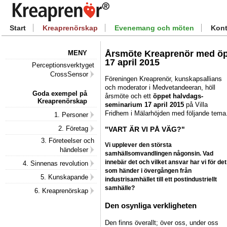
Start
Kreaprenörskap
Evenemang och möten
Kont
Årsmöte Kreaprenör med ö
MENY
17 april 2015
Perceptionsverktyget
CrossSensor
Föreningen Kreaprenör, kunskapsallians
och moderator i Medvetandeeran, höll
Goda exempel på
årsmöte och ett
öppet halvdags-
Kreaprenörskap
seminarium 17 april 2015
på Villa
Fridhem i Mälarhöjden med följande tema
1. Personer
2. Företag
"VART ÄR VI PÅ VÄG?"
3. Företeelser och
Vi upplever den största
händelser
samhällsomvandlingen någonsin. Vad
innebär det och vilket ansvar har vi för det
4. Sinnenas revolution
som händer i övergången från
5. Kunskapande
industrisamhället till ett postindustriellt
samhälle?
6. Kreaprenörskap
Den osynliga verkligheten
Den finns överallt; över oss, under oss