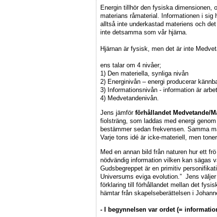
Energin tillhör den fysiska dimensionen, 
materians råmaterial. Informationen i sig
alltså inte underkastad materiens och de
inte detsamma som vår hjärna.
Hjärnan är fysisk, men det är inte Medve
ens talar om 4 nivåer;
1) Den materiella, synliga nivån
2) Energinivån – energi producerar kännba
3) Informationsnivån - information är arb
4) Medvetandenivån.
Jens jämför
förhållandet Medvetande/Ma
fiolsträng, som laddas med energi genom
bestämmer sedan frekvensen. Samma mäng
Varje tons idé är icke-materiell, men toner
Med en annan bild från naturen hur ett frö kan
nödvändig information vilken kan sägas v
Gudsbegreppet är en primitiv personifika
Universums eviga evolution.” Jens väljer
förklaring till förhållandet mellan det f
hämtar från skapelseberättelsen i Johann
- I begynnelsen var ordet (= informatio