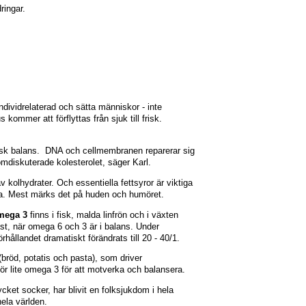
ringar.
dividrelaterad och sätta människor - inte
ommer att förflyttas från sjuk till frisk.
gisk balans. DNA och cellmembranen reparerar sig
 omdiskuterade kolesterolet, säger Karl.
v kolhydrater. Och essentiella fettsyror är viktiga
rna. Mest märks det på huden och humöret.
mega 3
finns i fisk, malda linfrön och i växten
st, när omega 6 och 3 är i balans. Under
örhållandet dramatiskt förändrats till 20 - 40/1.
bröd, potatis och pasta), som driver
ör lite omega 3 för att motverka och balansera.
ycket socker, har blivit en folksjukdom i hela
hela världen.