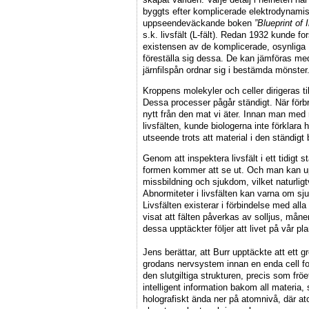
byggts efter komplicerade elektrodynami
uppseendeväckande boken
”Blueprint of 
s.k. livsfält (L-fält). Redan 1932 kunde f
existensen av de komplicerade, osynliga e
föreställa sig dessa. De kan jämföras med
järnfilspån ordnar sig i bestämda mönster
Kroppens molekyler och celler dirigeras ti
Dessa processer pågår ständigt. När förbr
nytt från den mat vi äter. Innan man me
livsfälten, kunde biologerna inte förklar
utseende trots att material i den ständigt 
Genom att inspektera livsfält i ett tidigt
formen kommer att se ut. Och man kan uppt
missbildning och sjukdom, vilket naturlig
Abnormiteter i livsfälten kan varna om sj
Livsfälten existerar i förbindelse med alla
visat att fälten påverkas av solljus, mån
dessa upptäckter följer att livet på vår pl
Jens berättar, att Burr upptäckte att ett gr
grodans nervsystem innan en enda cell fo
den slutgiltiga strukturen, precis som fröe
intelligent information bakom all materi
holografiskt ända ner på atomnivå, där at