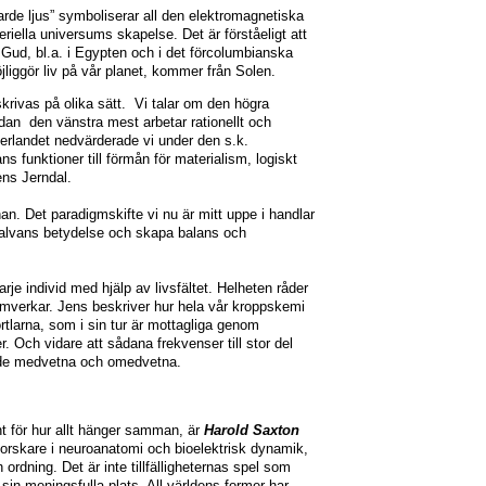
varde ljus” symboliserar all den elektromagnetiska
eriella universums skapelse. Det är förståeligt att
Gud, bl.a. i Egypten och i det förcolumbianska
iggör liv på vår planet, kommer från Solen.
rivas på olika sätt. Vi talar om den högra
dan den vänstra mest arbetar rationellt och
terlandet nedvärderade vi under den s.k.
s funktioner till förmån för materialism, logiskt
ens Jerndal.
an. Det paradigmskifte vi nu är mitt uppe i handlar
nhalvans betydelse och skapa balans och
arje individ med hjälp av livsfältet. Helheten råder
mverkar. Jens beskriver hur hela vår kroppskemi
tlarna, som i sin tur är mottagliga genom
. Och vidare att sådana frekvenser till stor del
både medvetna och omedvetna.
 för hur allt hänger samman, är
Harold Saxton
orskare i neuroanatomi och bioelektrisk dynamik,
rdning. Det är inte tillfälligheternas spel som
 sin meningsfulla plats. All världens former har