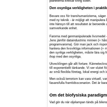
planeterna kretsar kring solen.
Den osynliga verkligheten i prakti
Bevare oss för transhumanisterna, säger J
med ny teknik - är möjligt att manipulera
inte hänsyn till att resultatet är beroende 
samverkande enhet.
Farorna med genmanipulerade livsmedel – bl
Jens jämför dataindustrins minnen (= hård
programvarorna). Gör man jack och rispor 
hantera den livsviktiga informationen (= 
den synliga verkligheten, måste lära sig f
ihop med den osynliga.
Utvecklingen går allt fortare. Kännetecknan
till exponentiellt tänkande. Vi ser slutet 
av små flexibla företag, lokal energi och i
Men också terrorism kan vara virtuell, va
fasansfulla framtidsscenarion. Det är bar
Om det biofysiska paradigms
Vad gör du när oljelampan tänds på bilen