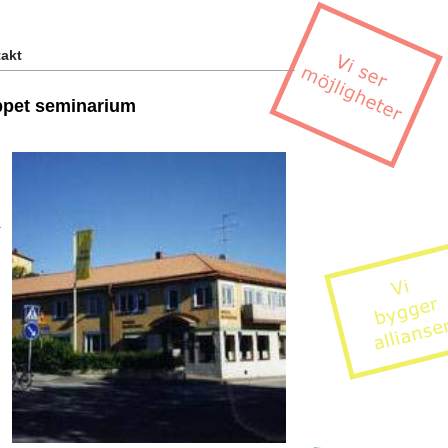
akt
ppet seminarium
.