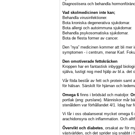
Diagnostisera och behandla hormonföränd
Vad skolmedicinen inte kan;
Behandla virusinfektioner.
Bota kroniska degenerativa sjukdomar.
Bota allergi och autoimmuna sjukdomar.
Behandla psykosomatiska sjukdomar.
Bota de flesta former av cancer.
Den ”nya” medicinen kommer att bli mer in
symptomen - i centrum, menar Karl. Fokus k
Den omotiverade fettskräcken
Kroppen har en fantastisk inbyggd biolo
själva, lustigt nog med hjälp av bl.a. det
Vår föda består av fett och protein samt a
för hälsan. Särskilt för hjärnan och lede
Omega 6
finns i brödsäd och matoljor.
O
portlak (eng: purslane). Människor mår bä
stenåldern var förhållandet 4/1. Idag har f
Vi får i oss obalanserat mycket omega 6 (
arachidonsyra och inflammation. Och alltf
Övervikt och diabetes
, orsakat av för m
västvärlden, och det sprider sig snabbt i 