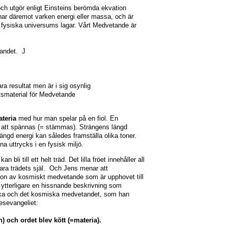
och utgör enligt Einsteins berömda ekvation
 har däremot varken energi eller massa, och är
t fysiska universums lagar. Vårt Medvetande är
tandet. J
ra resultat men är i sig osynlig
etsmaterial för Medvetande
teria
med hur man spelar på en fiol. En
 att spännas (= stämmas). Strängens längd
d energi kan således framställa olika toner.
na uttrycks i en fysisk miljö.
 bli till ett helt träd. Det lilla fröet innehåller all
ara trädets själ. Och Jens menar att
tion av kosmiskt medvetande som är upphovet till
 ytterligare en hissnande beskrivning som
ysiska och det kosmiska medvetandet, som han
esevangeliet:
n) och ordet blev kött (=materia).