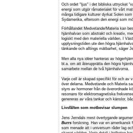
Och ordet "ljus" i det bibliska uttrycket ”
energi som utgör råmaterialet för vårt mat
många tidigare kulturer dyrkat Solen som 
Sydamerika, eftersom den energi som möjl
Förhållandet Medvetande/Materia kan besk
hjärnhalvan som abstrakt och kreativ, me
logiskt med den materiella världen. I Väs
upplysningstiden ute den högra hjärnhalvan
tänkande och alltings mätbarhet, säger J
Men alla nya idéer hanteras av högerhjärn
bl.a. om att återupprätta den högra hjär
samarbete mellan de två hjärnhalvorna.
Varje cell är skapad specifikt för och av v
över delarna. Medvetande och Materia sa
styrs av hormoner från de överordnade kör
resonans för elektromagnetiska frekvenser
genereras av våra tankar och känslor, 
Livsfälten som motbevisar slumpen
Jens Jerndals mest övertygande argument
Burrs
forskning. Han var en amerikansk f
som menade att i universum råder lag och o
skapat världen. Varje detalj i helheten har