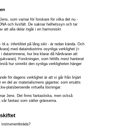
ken
ens, som varnar för forskare för vilka det nu -
 DNA och livsfält. De saknar helhetssyn och tar
av att alla delar ingår i en harmoniskt
.a. infertilitet på lång sikt - är redan kända. Och
vara) med dataindustrins osynliga verklighet (=
i dataminnena, hur bra klarar då hårdvaran att
mjukvaran). Forskningen, som hittills mest hanterat
örstå hur sinnrikt den synliga verkligheten hänger
de för dagens verklighet är att vi går från linjärt
för en del av materialismens giganter, som ersätts
cke-platsberoende virtuella lösningar.
rnar Jens. Det finns fantastiska, men också
a vår fantasi som sätter gränserna.
kiftet
s instrumentbräda?