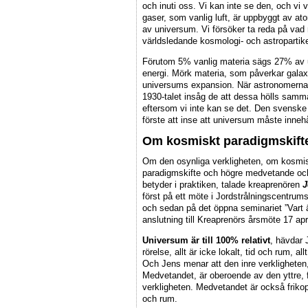
och inuti oss. Vi kan inte se den, och vi v
gaser, som vanlig luft, är uppbyggt av a
av universum. Vi försöker ta reda på vad
världsledande kosmologi- och astropartike
Förutom 5% vanlig materia sägs 27% av
energi. Mörk materia, som påverkar galax
universums expansion. När astronomerna
1930-talet insåg de att dessa hölls samma
eftersom vi inte kan se det. Den svensk
förste att inse att universum måste inneh
Om kosmiskt paradigmskift
Om den osynliga verkligheten, om kosmi
paradigmskifte och högre medvetande oc
betyder i praktiken, talade kreaprenören
J
först på ett möte i Jordstrålningscentrums 
och sedan på det öppna seminariet ”Vart ä
anslutning till Kreaprenörs årsmöte 17 apr
Universum är till 100% relativt
, hävdar J
rörelse, allt är icke lokalt, tid och rum, allt
Och Jens menar att den inre verkligheten
Medvetandet, är oberoende av den yttre, 
verkligheten. Medvetandet är också frikopp
och rum.