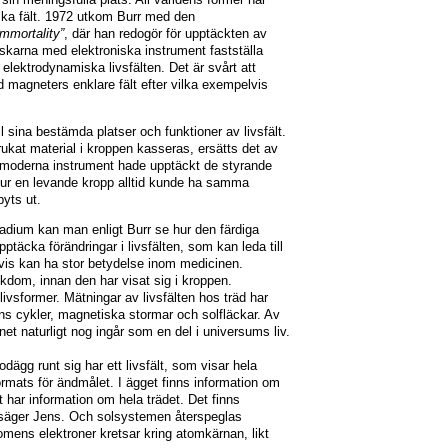
ska fält. 1972 utkom Burr med den
Immortality”
, där han redogör för upptäckten av
orskarna med elektroniska instrument fastställa
lektrodynamiska livsfälten. Det är svårt att
 magneters enklare fält efter vilka exempelvis
.
ll sina bestämda platser och funktioner av livsfält.
ukat material i kroppen kasseras, ersätts det av
d moderna instrument hade upptäckt de styrande
a hur en levande kropp alltid kunde ha samma
byts ut.
 stadium kan man enligt Burr se hur den färdiga
äcka förändringar i livsfälten, som kan leda till
tvis kan ha stor betydelse inom medicinen.
ukdom, innan den har visat sig i kroppen.
 livsformer. Mätningar av livsfälten hos träd har
ens cykler, magnetiska stormar och solfläckar. Av
anet naturligt nog ingår som en del i universums liv.
odägg runt sig har ett livsfält, som visar hela
rmats för ändmålet. I ägget finns information om
t har information om hela trädet. Det finns
a, säger Jens. Och solsystemen återspeglas
omens elektroner kretsar kring atomkärnan, likt