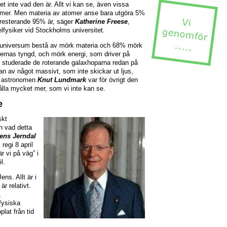
et inte vad den är. Allt vi kan se, även vissa
tomer. Men materia av atomer anse bara utgöra 5%
 resterande 95% är, säger
Katherine Freese
,
lfysiker vid Stockholms universitet.
 universum bestå av mörk materia och 68% mörk
ernas tyngd, och mörk energi, som driver på
 studerade de roterande galaxhoparna redan på
n av något massivt, som inte skickar ut ljus,
e astronomen
Knut Lundmark
var för övrigt den
ålla mycket mer, som vi inte kan se.
e
skt
h vad detta
ens Jerndal
regi 8 april
r vi på väg” i
il.
ens. Allt är i
 är relativt.
,
fysiska
lat från tid