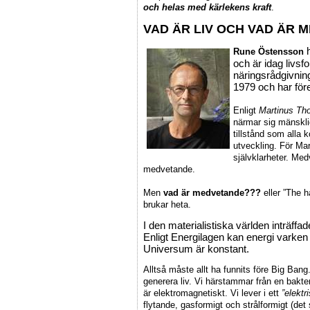
och helas med kärlekens kraft
.
VAD ÄR LIV OCH VAD ÄR 
h
Rune Östensson
och är idag livsf
näringsrådgivnin
1979 och har för
Enligt
Martinus T
närmar sig mänskli
tillstånd som alla 
utveckling. För Mar
självklarheter. Med
medvetande.
Men
vad är medvetande???
eller ”The 
brukar heta.
I den materialistiska världen inträffa
Enligt Energilagen kan energi varken p
Universum är konstant.
Alltså måste allt ha funnits före Big Bang
generera liv. Vi härstammar från en bakte
är elektromagnetiskt. Vi lever i ett
”elektr
flytande, gasformigt och strålformigt (det