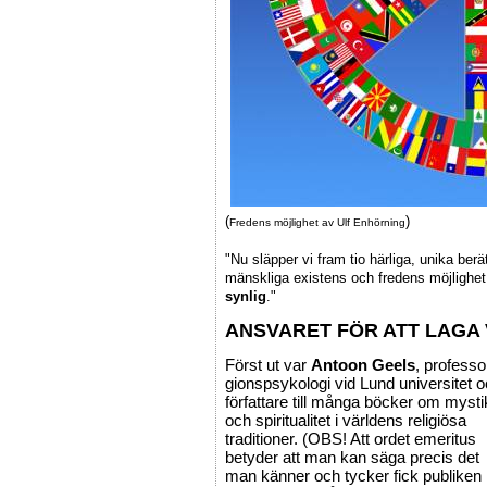
(
)
Fredens möjlighet av Ulf Enhörning
"Nu släpper vi fram tio härliga, unika b
mänskliga existens och fredens möjlighe
synlig
."
ANSVARET FÖR ATT LAGA
Först ut var
Antoon Geels
, professo
gionspsykologi vid Lund universitet 
författare till många böcker om mysti
och spiritualitet i världens religiösa
traditioner. (OBS! Att ordet emeritus
betyder att man kan säga precis det
man känner och tycker fick publiken