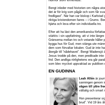
Bengt inleder med historien om några uto
det är för krig som pågår och som får sva
fredligast”. När han var biskop i Karlstad
riktiga kristendomen fanns – i Grums. Be
hjärta och leva efter sin individuella tro.
Efter att ha läst den amerikanska författ
stärkts i sin uppfattning, att vi inte längr
Gränserna mellan tro och vetande håller p
bygga hus för Gud, men stänga ute människ
dem som förvaltar lokalen. Gud är inte ha
återgår till ”nådehavet”. Bengt Wadensjö 
Jesus trodde på den, men predikade inte 
frid. Den andliga rörlighetens era går par
som blev mycket uppvaktad av publiken ef
EN GUDINNA
Leah Allén
är jour
sanningen genom in
vägen till yttre fre
vältalig och smart
Hon presenterar sig
brud”. Vid 19 års 