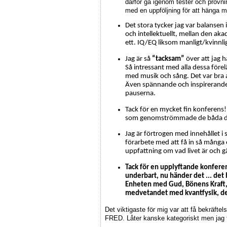
därför gå igenom tester och prövni
med en uppföljning för att hänga m
Det stora tycker jag var balansen
och intellektuellt, mellan den ak
ett. IQ/EQ liksom manligt/kvinn
Jag är så
“tacksam”
över att jag 
Så intressant med alla dessa före
med musik och sång. Det var bra
Även spännande och inspirerande at
pauserna.
Tack för en mycket fin konferen
som genomströmmade de båda d
Jag är förtrogen med innehållet i 
förarbete med att få in så många e
uppfattning om vad livet är och gå
Tack för en upplyftande konfere
underbart, nu händer det ... det h
Enheten med Gud, Bönens Kraft, 
medvetandet med kvantfysik, det
Det viktigaste för mig var att få bekräft
FRED. Låter kanske kategoriskt men jag tr