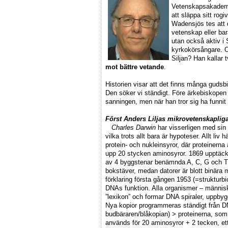
Vetenskapsakademin
att släppa sitt rog
Wadensjös tes att d
vetenskap eller ba
utan också aktiv i
kyrkokörsångare. Oc
Siljan? Han kallar t
mot bättre vetande
.
Historien visar att det finns många gudsbi
Den söker vi ständigt. Före ärkebiskope
sanningen, men när han tror sig ha funnit 
Först Anders Liljas mikrovetenskaplig
Charles Darwin
har visserligen med sin e
vilka trots allt bara är hypoteser. Allt li
protein- och nukleinsyror, där proteinerna
upp 20 stycken aminosyror. 1869 upptäc
av 4 byggstenar benämnda A, C, G och T.
bokstäver, medan datorer är blott binära m
förklaring första gången 1953 (=strukturb
DNAs funktion. Alla organismer – människ
”lexikon” och formar DNA spiraler, uppbyg
Nya kopior programmeras ständigt från 
budbäraren/blåkopian) > proteinerna, som
används för 20 aminosyror + 2 tecken, ett