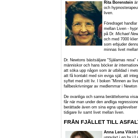
Rita Borenstein
är
och hypnosterapeut
liven.
Föredraget handla
mellan Liven - hypn
på Dr.
Michael New
och med 7000 klient
som erbjuder denn
minnas livet mellan
Dr. Newtons bästsäljare "Själarnas resa" 
människor och hans böcker är internatione
att söka upp någon som är utbildad i me
att få kontakt med sin eviga själ, att int
syftet med sitt liv. I boken ”Minnen av liv
fallbeskrivningar av medlemmar i Newton I
De ovanliga och sanna berättelserna visar
får när man under den andliga regression
berättade även om sina egna upplevelser
tidigare liv samt livet mellan liven.
FRÅN FJÄLLET TILL ASFA
Anna Lena Vikst
uppväxt i en by i L