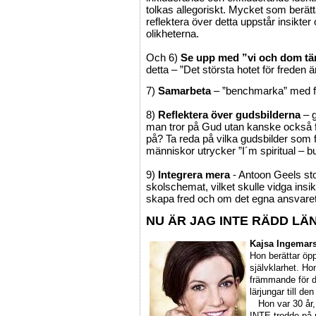
tolkas allegoriskt. Mycket som berät
reflektera över detta uppstår insikte
olikheterna.
Och 6)
Se upp med ”vi och dom t
detta – ”Det största hotet för freden 
7)
Samarbeta
– ”benchmarka” med fre
8)
Reflektera över gudsbilderna
– g
man tror på Gud utan kanske också f
på? Ta reda på vilka gudsbilder som
människor utrycker ”I´m spiritual – bu
9)
Integrera mera
- Antoon Geels stor
skolschemat, vilket skulle vidga insi
skapa fred och om det egna ansvaret 
NU ÄR JAG INTE RÄDD LÄ
Kajsa Ingemar
Hon berättar öppe
självklarhet. Ho
främmande för d
lärjungar till de
Hon var 30 år, 
INTE trodde på r