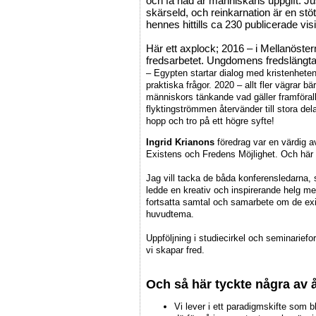
och få nåd är människans uppgift. Ju
skärseld, och reinkarnation är en stö
hennes hittills ca 230 publicerade vis
Här ett axplock; 2016 – i Mellanöster
fredsarbetet. Ungdomens fredsläng
– Egypten startar dialog med kristenhete
praktiska frågor. 2020 – allt fler vägrar b
människors tänkande vad gäller framförall
flyktingströmmen återvänder till stora del
hopp och tro på ett högre syfte!
Ingrid Krianons
föredrag var en värdig 
Existens och Fredens Möjlighet. Och här 
Jag vill tacka de båda konferensledarna, 
ledde en kreativ och inspirerande helg med
fortsatta samtal och samarbete om de exi
huvudtema.
Uppföljning i studiecirkel och seminariefo
vi skapar fred.
Och så här tyckte några av 
Vi lever i ett paradigmskifte som 