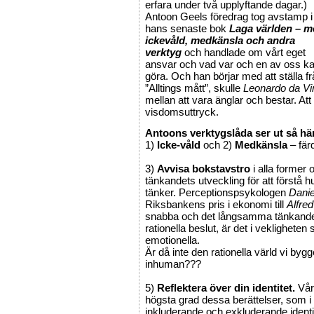
erfara under två upplyftande dagar.)
Antoon Geels föredrag tog avstamp i
hans senaste bok
Laga världen – m
ickevåld, medkänsla och andra
verktyg
och handlade om vårt eget
ansvar och vad var och en av oss k
göra. Och han börjar med att ställa 
”Alltings mått”, skulle
Leonardo da Vi
mellan att vara änglar och bestar. Att
visdomsuttryck.
Antoons verktygslåda ser ut så hä
1)
Icke-våld
och 2)
Medkänsla
– färd
3)
Avvisa bokstavstro
i alla former 
tänkandets utveckling för att förstå 
tänker. Perceptionspsykologen
Dani
Riksbankens pris i ekonomi till
Alfre
snabba och det långsamma tänkandet”. T
rationella beslut, är det i vekligheten 
emotionella.
Är då inte den rationella värld vi b
inhuman???
5)
Reflektera över din identitet.
Våra
högsta grad dessa berättelser, som i f
inkluderande och exkluderande identi