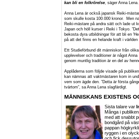
kan bli en folkrörelse
, säger Anna Lena.
Anna Lena är också japansk Reiki-mästare.
som skulle kosta 100.000 kronor. Men nat
Reiki-mästare på andra sätt och lade ut ku
Japan och höll kurser i Reiki i Tokyo. ”De
bekosta dyra utbildningar för att bli en 'H
på att det finns en helande kraft i världen
Ett Studieförbund dit människor från olik
upplevelser och traditioner är något Anna L
genom muntlig tradition är en del av henn
Applåderna som följde visade på publike
kan nämnas att vaktmästaren kom in und
vem som ägde den. ”Detta är första gången
tvärtom”, sa Anna Lena slagfärdigt.
MÄNNISKANS EXISTENS O
Sista talare var
I
Många i publiken
med att snabbt p
bondgård på väs
pappan högkyrkli
ryggen i en olyc
och fick dessut