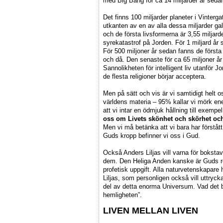
med Big Bang för ca 14 miljarder år seda
Det finns 100 miljarder planeter i Vinterg
utkanten av en av alla dessa miljarder ga
och de första livsformerna är 3,55 miljarde
syrekatastrof på Jorden. För 1 miljard år
För 500 miljoner år sedan fanns de första 
och då. Den senaste för ca 65 miljoner å
Sannolikheten för intelligent liv utanför 
de flesta religioner börjar acceptera.
Men på sätt och vis är vi samtidigt helt
världens materia – 95% kallar vi mörk en
att vi intar en ödmjuk hållning till exempel
oss om Livets skönhet och skörhet och
Men vi må betänka att vi bara har förståt
Guds kropp befinner vi oss i Gud.
Också Anders Liljas vill varna för boksta
dem. Den Heliga Anden kanske är Guds r
profetisk uppgift. Alla naturvetenskapare
Liljas, som personligen också vill uttryck
del av detta enorma Universum. Vad det bl
hemligheten”.
LIVEN MELLAN LIVEN