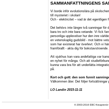
SAMMANFATTNINGENS SA
Vi borde inför evolutionslära på skolsche
till mysteriet i skolan!
Och - elektricitet – vad är det egentligen 
Det behövs inte längre två sanningar för 
bara tro och inte bara vetande. Vi fick fa
personliga upplevelser hur den inre världen
en vetenskaplig gudsbild - mot bättre vet
som har existerat har överlevt. Och vi h
framförallt - akta dig för bokstavstroende.
Att sjukhus kan vara andefattiga var kans
en nyhet för många. Och att studieförbund
kunna vara bra för att underlätta integrati
på.
Kort och gott: den som funnit sanningen
Välkommen åter. Det följer fortsättningar 
LO Landin 2015-11-11
© 2003-2016 EBC Kreaprenör