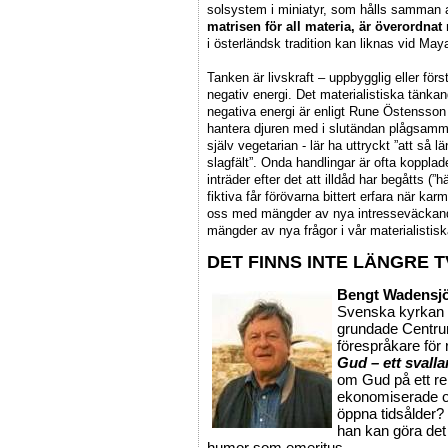
solsystem i miniatyr, som hålls samman 
matrisen för all materia, är överordnat
i österländsk tradition kan liknas vid May
Tanken är livskraft – uppbygglig eller för
negativ energi. Det materialistiska tänkan
negativa energi är enligt Rune Östensson v
hantera djuren med i slutändan plågsamm
själv vegetarian - lär ha uttryckt ”att så 
slagfält”. Onda handlingar är ofta kopplad
inträder efter det att illdåd har begåtts (
fiktiva får förövarna bittert erfara när k
oss med mängder av nya intresseväckande
mängder av nya frågor i vår materialistisk
DET FINNS INTE LÄNGRE 
Bengt Wadensj
Svenska kyrkan 
grundade Centru
förespråkare för 
Gud – ett svalla
om Gud på ett rel
ekonomiserade oc
öppna tidsålder? 
han kan göra de
humor som emeritus.