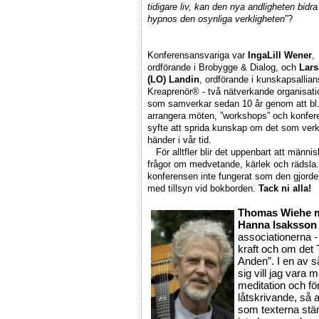
tidigare liv, kan den nya andligheten bidra
hypnos den osynliga verkligheten
”?
Konferensansvariga var
IngaLill Wener
,
ordförande i Brobygge & Dialog, och
Lars
(LO) Landin
, ordförande i kunskapsallia
Kreaprenör® - två nätverkande organisati
som samverkar sedan 10 år genom att bl.
arrangera möten, ”workshops” och konfere
syfte att sprida kunskap om det som verk
händer i vår tid.
För alltfler blir det uppenbart att männis
frågor om medvetande, kärlek och rädsla
konferensen inte fungerat som den gjorde
med tillsyn vid bokborden.
Tack ni alla!
Thomas Wiehe m
Hanna Isaksson
associationerna 
kraft och om det
Anden”. I en av s
sig vill jag vara 
meditation och fö
låtskrivande, så a
som texterna stäm