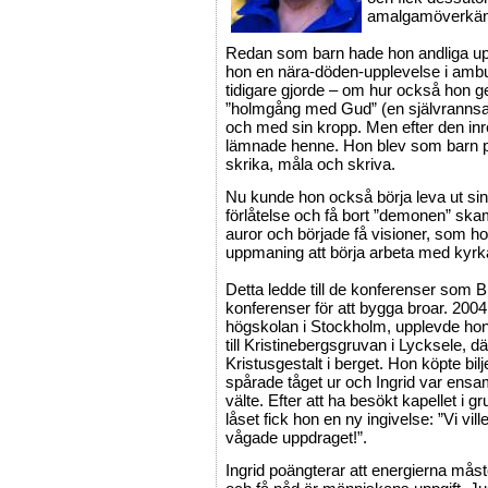
amalgamöverkän
Redan som barn hade hon andliga upp
hon en nära-döden-upplevelse i ambul
tidigare gjorde – om hur också hon 
”holmgång med Gud” (en självranns
och med sin kropp. Men efter den inr
lämnade henne. Hon blev som barn på
skrika, måla och skriva.
Nu kunde hon också börja leva ut si
förlåtelse och få bort ”demonen” sk
auror och började få visioner, som ho
uppmaning att börja arbeta med kyrk
Detta ledde till de konferenser som
konferenser för att bygga broar. 2004
högskolan i Stockholm, upplevde hon 
till Kristinebergsgruvan i Lycksele, 
Kristusgestalt i berget. Hon köpte bil
spårade tåget ur och Ingrid var ens
välte. Efter att ha besökt kapellet i
låset fick hon en ny ingivelse: ”Vi vi
vågade uppdraget!”.
Ingrid poängterar att energierna måste