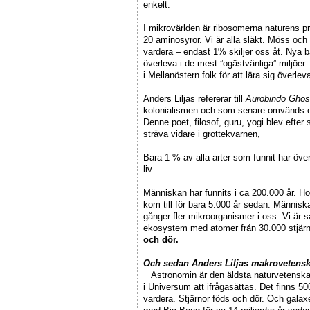
enkelt.
I mikrovärlden är ribosomerna naturens p
20 aminosyror. Vi är alla släkt. Möss och
vardera – endast 1% skiljer oss åt. Nya ba
överleva i de mest ”ogästvänliga” miljöer.
i Mellanöstern folk för att lära sig överle
Anders Liljas refererar till
Aurobindo Ghos
kolonialismen och som senare omvänds och
Denne poet, filosof, guru, yogi blev efter 
sträva vidare i grottekvarnen,
Bara 1 % av alla arter som funnit har överl
liv.
Människan har funnits i ca 200.000 år. Ho
kom till för bara 5.000 år sedan. Människa
gånger fler mikroorganismer i oss. Vi är s
ekosystem med atomer från 30.000 stjär
och dör.
Och sedan Anders Liljas makrovetensk
Astronomin är den äldsta naturvetenskap
i Universum att ifrågasättas. Det finns 50
vardera. Stjärnor föds och dör. Och galaxer