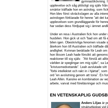
gymnastikövning. 
upplevelse och såg plötsligt sig själv frå
smärtor träffade hon en astrolog, som fick
Hon blev först skräckslagen av alla intens
astrologen förklarade för henne ”att det k
upplevelsen som grundläggande för henne
har sedan dess fördjupat sig i ämnet andl
Under en resa i Australien fick hon under 
husbilen. Hon gick ut och ”bad om att få e
bilen igen. Obeskrivliga fenomen visade s
återkom hon till Australien och träffade d
andlighet. Kvinnan berättade för Leah om
hon liksom Leah hade försökt att genoms
reaktioner till sig själv. ”Att förstå att al
världen är speglingar om mig själv”, sa Le
”kristusmedvetande”. Leah avslutade sitt f
”förbi intellektet och rakt in i hjärtat”, 
ord ”en avslutning genom att tona”. En for
Leah Allén. Kanske en kombination av wo
arbete, varvat med föreläsningar och mus
EN VETENSKAPLIG GUDSB
Anders Liljas
är p
strukturbiologi vid