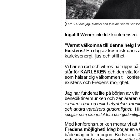
(
Foto: Du och jag, himmel och jord av Noomi Carlss
Ingalill Wener
inledde konferensen.
"Varmt välkomna till denna helg i 
Existens!
En dag av kosmisk dans av
kärleksenergi, ljus och stillhet.
Vi har en röd och vit ros här uppe på
står för
KÄRLEKEN
och den vita för
som hälsar dig välkommen till konf
existens och Fredens möjlighet.
Jag har funderat lite på början av vår 
benediktinermunken och zenläraren W
existens har en unik betydelse, meni
och andra varelsers gudomlighet.
Hi
speglar som ska reflektera den gudomliga g
Med konferensrubriken menar vi att 
Fredens möjlighet!
Idag börjar en 
både idag och i morgon. Budskapet 
och yttre fred är det normala sättet att