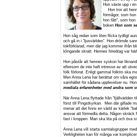
Hon växte upp i en
Hon tror att hennes
förmågor, som hon h
hon fått”, som hon 
boken
Hon som se
Hon såg redan som liten flicka tydligt a
och gå in i ”ljusvärlden”. Hon drömde sa
tokförklarad, men där jag kommer ifrån b
klingande skratt. Hennes föredrag var härl
Hon påstår att hennes syskon har liknand
eftersom de inte haft intresse av att ut
folk förlorat. Enligt gammal folktro ska 
Men Anna Lena har berättat om våra egna t
samhället för sådana upplevelser nu. Ho
mediala erfarenheter med andra som vi
När Anna Lena flyttade från ”fjällvärlden t
först till Pingstkyrkan. Men där gillade
menar att det finns en värld av kärlek ”b
ansvar att förmedla detta. Någon skräck f
fast i kroppen. Man ska lita på och öva sin
Anna Lena vill starta samtalsgrupper med
Verkligheten kan för många var komplice