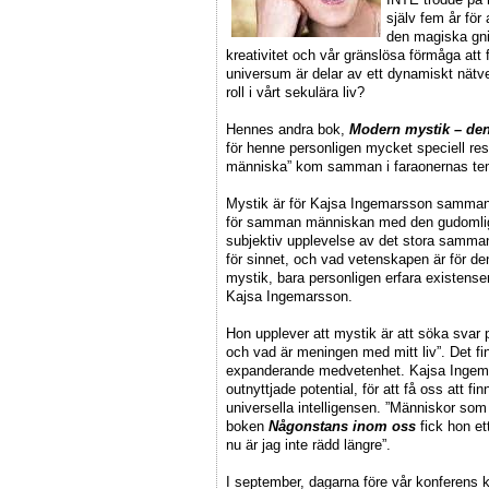
själv fem år för
den magiska gni
kreativitet och vår gränslösa förmåga att 
universum är delar av ett dynamiskt nätv
roll i vårt sekulära liv?
Hennes andra bok,
Modern mystik – den 
för henne personligen mycket speciell res
människa” kom samman i faraonernas te
Mystik är för Kajsa Ingemarsson sammanf
för samman människan med den gudomliga
subjektiv upplevelse av det stora samman
för sinnet, och vad vetenskapen är för den
mystik, bara personligen erfara existense
Kajsa Ingemarsson.
Hon upplever att mystik är att söka svar 
och vad är meningen med mitt liv”. Det fin
expanderande medvetenhet. Kajsa Ingemars
outnyttjade potential, för att få oss att fi
universella intelligensen. ”Människor som ve
boken
Någonstans inom oss
fick hon et
nu är jag inte rädd längre”.
I september, dagarna före vår konferens 