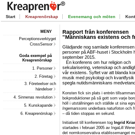
Start
Kreaprenörskap
Evenemang och möten
Kont
Rapport från konferensen
MENY
"Människans existens och f
Perceptionsverktyget
CrossSensor
Glädjande nog samlade konferensen
personer på ABF-huset i Stockholm 
Goda exempel på
september 2015.
Kreaprenörskap
En konferens om hur religion och
sekularisering, vetenskap och andlig
1. Personer
vår existens. Syftet var att blanda k
2. Företag
musik med psykologi och kvantfysik f
spegla nutidsmänniskans medvetand
3. Företeelser och
händelser
Konsten fick sin plats i entrén tillsam
4. Sinnenas revolution
bokproduktioner på så gott som varje bor
höll i utställningen och ställde ut sina e
5. Kunskapande
Ingemarssons
underbara naturfoton och
N
– då tiden stoppas en sekund.
6. Kreaprenörskap
Initiativet till konferensen tog
Ingrid Kri
startades i februari 2005 av IngaLill We
det normkonservativa etablissemanget me